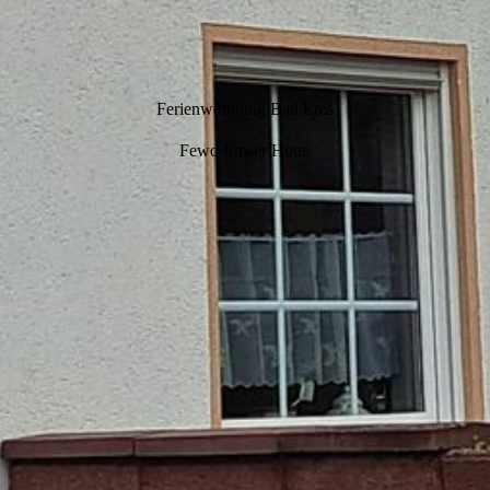
Ferienwohnung Bad Ems
Fewo Emser Hütte